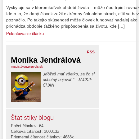
Vyskytuje sa v ktoromkoľvek období života – môže ňou trpieť rovnako
Ide o to, že daný človek zažil extrémny šok alebo strach, cítil sa be
poznačilo. Po takejto skúsenosti môže človek fungovať naďalej ako
prichádza obdobie ťažkého prispôsobenia sa životu, kde […]
Pokračovanie článku
RSS
Monika Jendrálová
magic.blog.pravda.sk
„Môžeš mať všetko, za čo si
ochotný bojovať.” - JACKIE
CHAN
Štatistiky blogu
Počet článkov: 64
Celková čítanosť: 300013x
Priemerná čítanosť článkov: 4688x