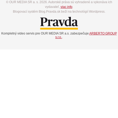
© OUR MEDIA SR a. s. 2026. Autorské práva sú vyhradené a vykonáva ich
vydavateľ,
viac info
.
Blogovací systém Blog.Pravda.sk beží na technológií Wordpress.
Kompletný video servis pre OUR MEDIA SR a.s. zabezpečuje
ARBERTO GROUP
s.r.o.
.