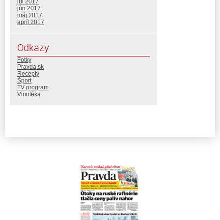
júl 2017
jún 2017
máj 2017
apríl 2017
Odkazy
Fotky
Pravda.sk
Recepty
Šport
TV program
Vinotéka