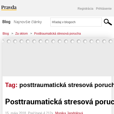
Registrácia
Prihlásenie
Blog
Najnovšie články
Najčítanejšie články
Blog
>
Za sklom
>
Posttraumatická stresová porucha
Najkomentovanejšie články
Zoznam blogov
Komerčné blogy
Tag:
posttraumatická stresová poruch
Posttraumatická stresová poru
15. mája 2018, Prečítané 4 212x,
Monika Jendrálová