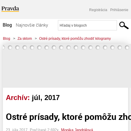
Registrácia
Prihlásenie
Blog
Najnovšie články
Najčítanejšie články
Blog
>
Za sklom
>
Ostré prísady, ktoré pomôžu zhodiť kilogramy
Najkomentovanejšie články
Zoznam blogov
Komerčné blogy
Archív:
júl, 2017
Ostré prísady, ktoré pomôžu zh
23. júla 2017, Prečítané 2 692x,
Monika Jendrálová