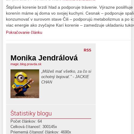
Štipľavé korenie brzdí hlad a podporuje trávenie. Výrazne posilňuje
korenín máme aj doma vo svojej kuchyni. Cesnak – podporuje spaľo
konzumovať v surovom stave Čili – podporujú metabolizmus a po ic
viac energie ako zvyčajne Karí korenie – zamedzuje ukladaniu tuko
Pokračovanie článku
RSS
Monika Jendrálová
magic.blog.pravda.sk
„Môžeš mať všetko, za čo si
ochotný bojovať.” - JACKIE
CHAN
Štatistiky blogu
Počet článkov: 64
Celková čítanosť: 300145x
Priemerná čítanosť článkov: 4690x