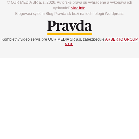
© OUR MEDIA SR a. s. 2026. Autorské práva sú vyhradené a vykonáva ich
vydavateľ,
viac info
.
Blogovací systém Blog.Pravda.sk beží na technológií Wordpress.
Kompletný video servis pre OUR MEDIA SR a.s. zabezpečuje
ARBERTO GROUP
s.r.o.
.