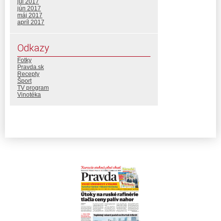
júl 2017
jún 2017
máj 2017
apríl 2017
Odkazy
Fotky
Pravda.sk
Recepty
Šport
TV program
Vinotéka