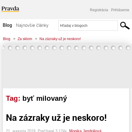
Registrácia
Prihlásenie
Blog
Najnovšie články
Najčítanejšie články
Blog
>
Za sklom
>
Na zázraky už je neskoro!
Najkomentovanejšie články
Zoznam blogov
Komerčné blogy
Tag:
byť milovaný
Na zázraky už je neskoro!
21. augusta 2019, Prečítané 3 124x,
Monika Jendrálová