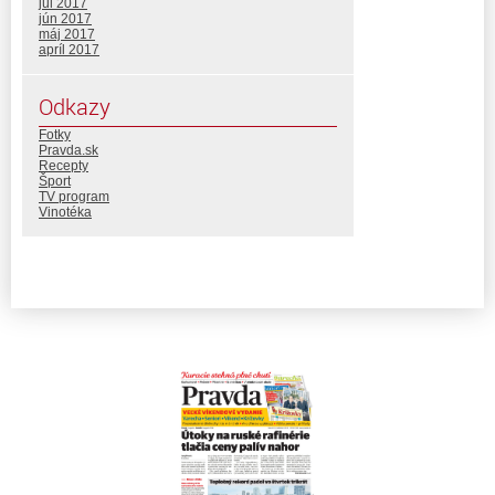
júl 2017
jún 2017
máj 2017
apríl 2017
Odkazy
Fotky
Pravda.sk
Recepty
Šport
TV program
Vinotéka