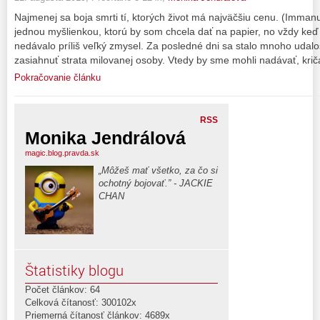
Najmenej sa boja smrti tí, ktorých život má najväčšiu cenu. (Imma
jednou myšlienkou, ktorú by som chcela dať na papier, no vždy keď 
nedávalo príliš veľký zmysel. Za posledné dni sa stalo mnoho udalos
zasiahnuť strata milovanej osoby. Vtedy by sme mohli nadávať, krič
Pokračovanie článku
RSS
Monika Jendrálová
magic.blog.pravda.sk
„Môžeš mať všetko, za čo si
ochotný bojovať.” - JACKIE
CHAN
Štatistiky blogu
Počet článkov: 64
Celková čítanosť: 300102x
Priemerná čítanosť článkov: 4689x