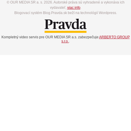
© OUR MEDIA SR a. s. 2026. Autorské práva sú vyhradené a vykonáva ich
vydavateľ,
viac info
.
Blogovací systém Blog.Pravda.sk beží na technológií Wordpress.
Kompletný video servis pre OUR MEDIA SR a.s. zabezpečuje
ARBERTO GROUP
s.r.o.
.